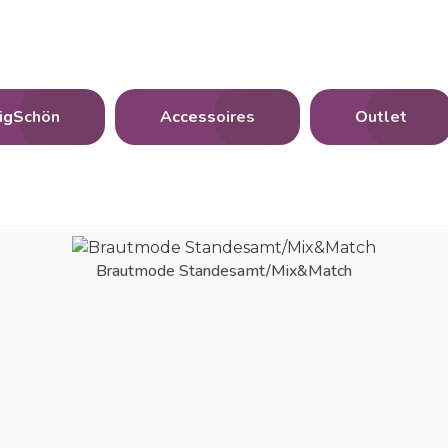
igSchön
Accessoires
Outlet
Brautmode Standesamt/Mix&Match