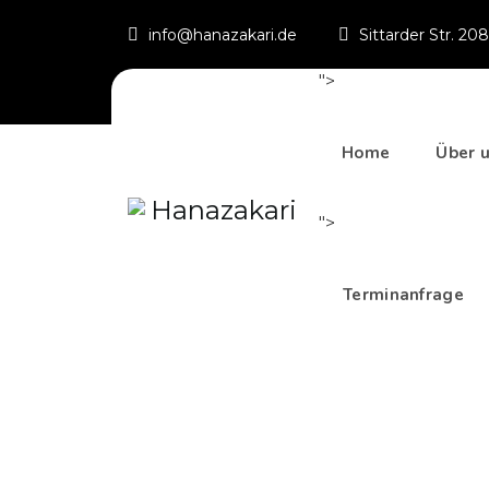
info@hanazakari.de
Sittarder Str. 20
">
Home
Über 
">
Terminanfrage