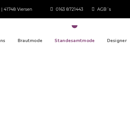
8 | 41748 Viersen
0163 8721443
AGB´s
uns
Brautmode
Standesamtmode
Designer