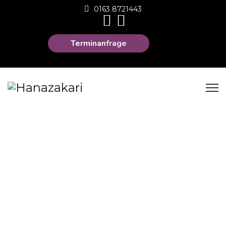
0163 8721443
;
Terminanfrage